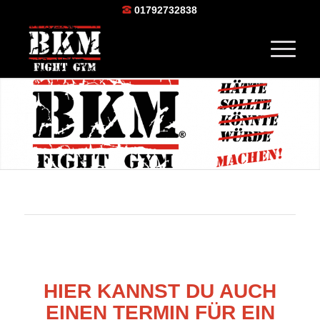
01792732838
HIER KANNST DU AUCH
EINEN TERMIN FÜR EIN